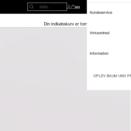
Åbn søgefunktion
SØG...
(0)
Åbn kontoside
Åbn indkøbskurv
Kundeservice
Din indkøbskurv er tom
Virksomhed
Information
OPLEV BAUM UND PF