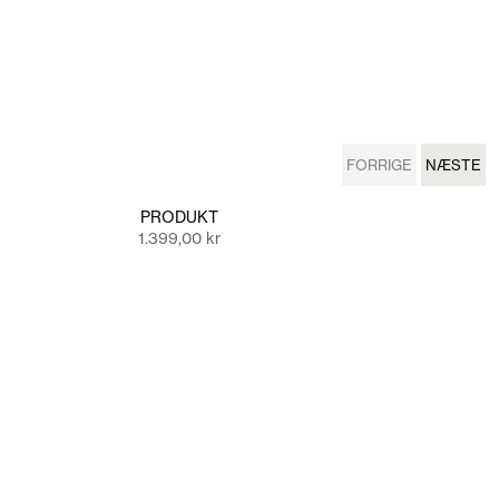
FORRIGE
NÆSTE
FORRIGE
NÆSTE
PRODUKT
Salgspris
1.399,00 kr