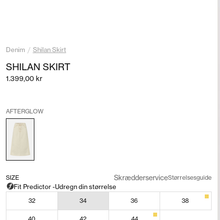
Denim
/
Shilan Skirt
SHILAN SKIRT
Salgspris
1.399,00 kr
AFTERGLOW
Skrædderservice
SIZE
Størrelsesguide
32
34
36
38
40
42
44