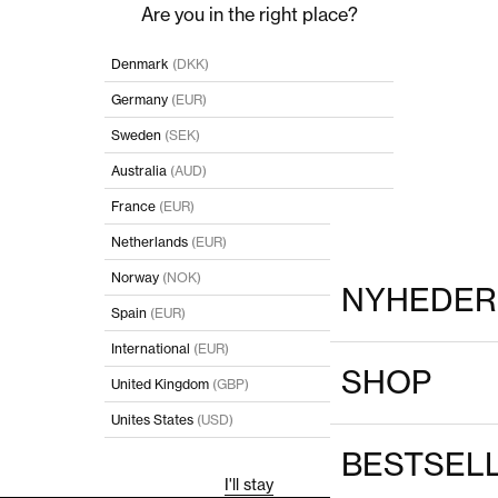
Are you in the right place?
Denmark
(DKK)
Germany
(EUR)
Sweden
(SEK)
Australia
(AUD)
France
(EUR)
Netherlands
(EUR)
Norway
(NOK)
NYHEDER
Spain
(EUR)
International
(EUR)
SHOP
United Kingdom
(GBP)
Unites States
(USD)
BESTSEL
I'll stay