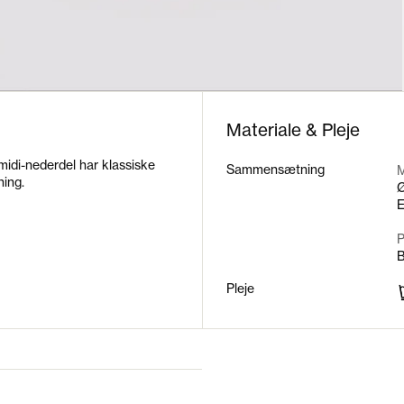
Materiale & Pleje
midi-nederdel har klassiske
Sammensætning
M
ning.
Ø
E
Pleje