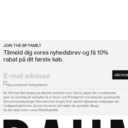
JOIN THE BP FAMILY
Tilmeld dig vores nyhedsbrev og få 10%
rabat på dit første køb.
ABONN
Jeg accepterer
betingelserne.
De 10% kan ikke bruges på allerede nedsatte vare. Ved at oplyse din e-mailadresse
giver du samtidig dit samtykke til, at Baum und Pferdgarten må indsamle og behandle
dine personoplysninger. Dine data kan bruges til at oprette tilpassede målgrupper på
tredjepartsplatforme. Du kan til enhver tid trække dit samtykke tilbage.
Du kan læse mere i vores
Privatlivspolitik