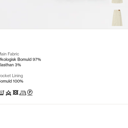
ain Fabric
kologisk Bomuld 97%
lasthan 3%
Pocket
Lining
Bomuld 100%