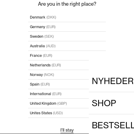
Are you in the right place?
Denmark
(DKK)
Germany
(EUR)
Sweden
(SEK)
Australia
(AUD)
France
(EUR)
Netherlands
(EUR)
Norway
(NOK)
NYHEDER
Spain
(EUR)
International
(EUR)
SHOP
United Kingdom
(GBP)
Unites States
(USD)
BESTSEL
I'll stay