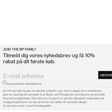
JOIN THE BP FAMILY
Tilmeld dig vores nyhedsbrev og få 10%
rabat på dit første køb.
ABONN
Jeg accepterer
betingelserne.
De 10% kan ikke bruges på allerede nedsatte vare. Ved at oplyse din e-mailadresse
giver du samtidig dit samtykke til, at Baum und Pferdgarten må indsamle og behandle
dine personoplysninger. Dine data kan bruges til at oprette tilpassede målgrupper på
tredjepartsplatforme. Du kan til enhver tid trække dit samtykke tilbage.
Du kan læse mere i vores
Privatlivspolitik