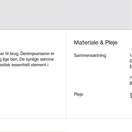
Materiale & Pleje
lar til brug. Denimjeansene er
Sammensætning
M
og lige ben. De synlige sømme
Ø
stisk essentielt element i
E
Pleje