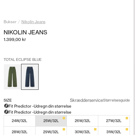
/
Bukser
Nikolin Jeans
NIKOLIN JEANS
Salgspris
1.399,00 kr
TOTAL ECLIPSE BLUE
Skrædderservice
SIZE
Størrelsesguide
24W/32L
25W/32L
26W/32L
27W/32L
28W/32L
29W/32L
30W/32L
31W/32L