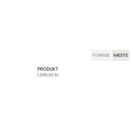
FORRIGE
NÆSTE
FORRIGE
NÆSTE
PRODUKT
Salgspris
1.399,00 kr