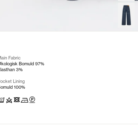
ain Fabric
kologisk Bomuld 97%
lasthan 3%
Pocket
Lining
Bomuld 100%