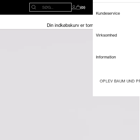
Åbn søgefunktion
SØG...
(0)
Åbn kontoside
Åbn indkøbskurv
Kundeservice
Din indkøbskurv er tom
Virksomhed
Information
OPLEV BAUM UND PF