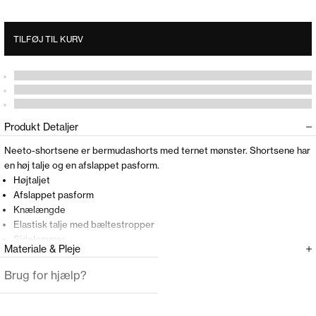
TILFØJ TIL KURV
Produkt Detaljer
Neeto-shortsene er bermudashorts med ternet mønster. Shortsene har
en høj talje og en afslappet pasform.
Højtaljet
Afslappet pasform
Knælængde
Elastisk talje med bæltestropper
Sidelommer
Materiale & Pleje
Påsyede kommer i siderne
Lynlåslukning med knap
Brug for hjælp?
Modellen er 177cm og har en størrelse 36(S) på