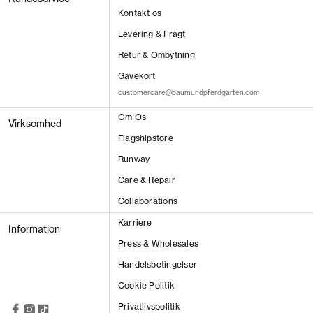
Kontakt os
Levering & Fragt
Retur & Ombytning
Gavekort
customercare@baumundpferdgarten.com
Om Os
Virksomhed
VIS RESULTAT
Flagshipstore
Runway
Care & Repair
Collaborations
Karriere
Information
Press & Wholesales
Handelsbetingelser
Cookie Politik
Privatlivspolitik