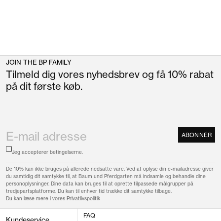
JOIN THE BP FAMILY
Tilmeld dig vores nyhedsbrev og få 10% rabat
på dit første køb.
ABONNÉR
Jeg accepterer
betingelserne.
De 10% kan ikke bruges på allerede nedsatte vare. Ved at oplyse din e-mailadresse giver
du samtidig dit samtykke til, at Baum und Pferdgarten må indsamle og behandle dine
personoplysninger. Dine data kan bruges til at oprette tilpassede målgrupper på
tredjepartsplatforme. Du kan til enhver tid trække dit samtykke tilbage.
Du kan læse mere i vores
Privatlivspolitik
FAQ
Kundeservice