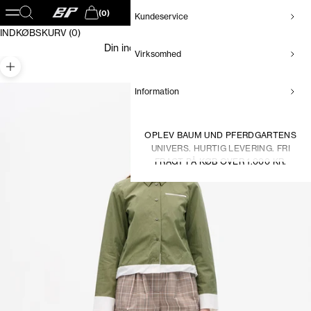
Baum und Pferdgarten DK
Åbn navigationsmenu
Åbn søgefunktion
(0)
Kundeservice
Åbn indkøbskurv
INDKØBSKURV (0)
Din indkøbskurv er tom
Virksomhed
Zoom
Information
OPLEV BAUM UND PFERDGARTENS
UNIVERS. HURTIG LEVERING. FRI
FRAGT PÅ KØB OVER 1.000 KR.