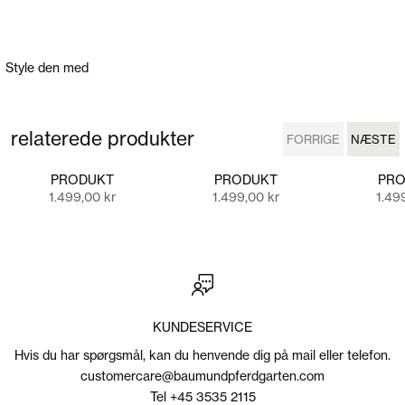
Style den med
relaterede produkter
FORRIGE
NÆSTE
FORRIGE
NÆSTE
PRODUKT
PRODUKT
PRO
Salgspris
Salgspris
Salgs
1.499,00 kr
1.499,00 kr
1.49
KUNDESERVICE
Hvis du har spørgsmål, kan du henvende dig på mail eller telefon.
customercare@baumundpferdgarten.com
Tel +45 3535 2115