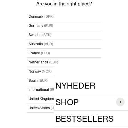
Spring til indhold
Luk
Are you in the right place?
POPULÆRE SØGNINGER
Denmark
(DKK)
Germany
(EUR)
PRODUKTER
Sweden
(SEK)
Australia
(AUD)
France
(EUR)
Netherlands
(EUR)
Norway
(NOK)
Spain
(EUR)
NYHEDER
International
(EUR)
United Kingdom
(GBP)
SHOP
Unites States
(USD)
BESTSELLERS
I'll stay