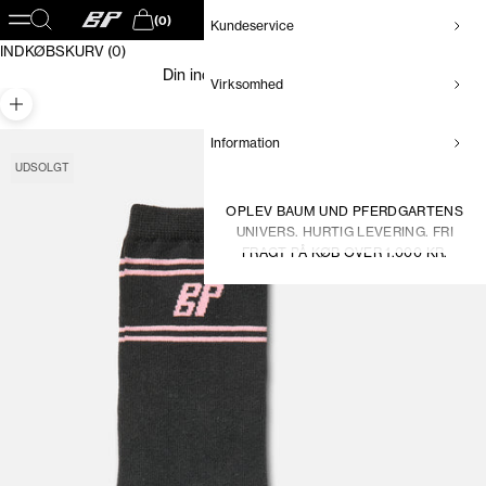
Baum und Pferdgarten DK
Åbn navigationsmenu
Åbn søgefunktion
(0)
Kundeservice
Åbn indkøbskurv
INDKØBSKURV (0)
Din indkøbskurv er tom
Virksomhed
Zoom
Information
UDSOLGT
OPLEV BAUM UND PFERDGARTENS
UNIVERS. HURTIG LEVERING. FRI
FRAGT PÅ KØB OVER 1.000 KR.