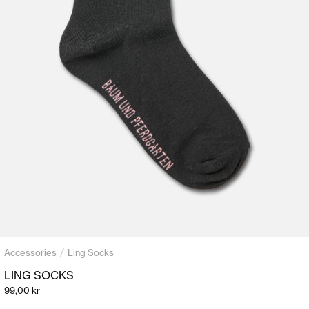
/
Accessories
Ling Socks
LING SOCKS
Salgspris
99,00 kr