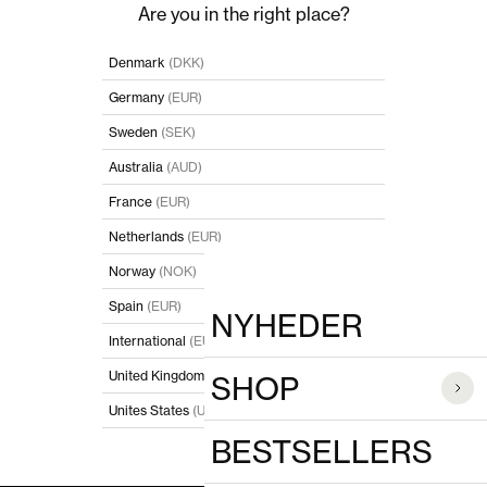
Spring til indhold
Luk
Are you in the right place?
POPULÆRE SØGNINGER
Denmark
(DKK)
Germany
(EUR)
PRODUKTER
Sweden
(SEK)
Australia
(AUD)
France
(EUR)
Netherlands
(EUR)
Norway
(NOK)
Spain
(EUR)
NYHEDER
International
(EUR)
United Kingdom
(GBP)
SHOP
Unites States
(USD)
BESTSELLERS
I'll stay