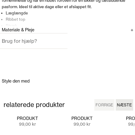
fornemmelse og har en ribbet foroven for en sikker og tætsiddende
pasform. Ideel til aktive dage eller et afslappet fit.
Læglængde
Ribbet top
Stræk
Materiale & Pleje
Brug for hjælp?
Style den med
relaterede produkter
FORRIGE
NÆSTE
FORRIGE
NÆSTE
PRODUKT
PRODUKT
PRO
Salgspris
Salgspris
Sal
99,00 kr
99,00 kr
99,