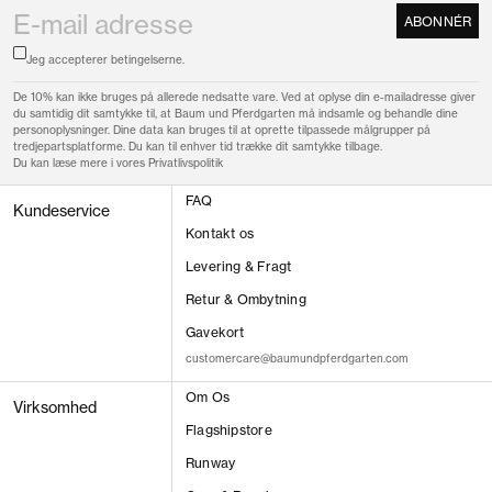
ABONNÉR
Jeg accepterer
betingelserne.
De 10% kan ikke bruges på allerede nedsatte vare. Ved at oplyse din e-mailadresse giver
du samtidig dit samtykke til, at Baum und Pferdgarten må indsamle og behandle dine
personoplysninger. Dine data kan bruges til at oprette tilpassede målgrupper på
tredjepartsplatforme. Du kan til enhver tid trække dit samtykke tilbage.
Du kan læse mere i vores
Privatlivspolitik
FAQ
Kundeservice
Kontakt os
Levering & Fragt
Retur & Ombytning
Gavekort
customercare@baumundpferdgarten.com
Om Os
Virksomhed
Flagshipstore
Runway