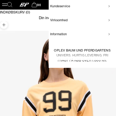
Baum und Pferdgarten DK
Åbn navigationsmenu
Åbn søgefunktion
(0)
Kundeservice
Åbn indkøbskurv
INDKØBSKURV (0)
Din indkøbskurv er tom
Virksomhed
Zoom
Information
OPLEV BAUM UND PFERDGARTENS
UNIVERS. HURTIG LEVERING. FRI
FRAGT PÅ KØB OVER 1.000 KR.