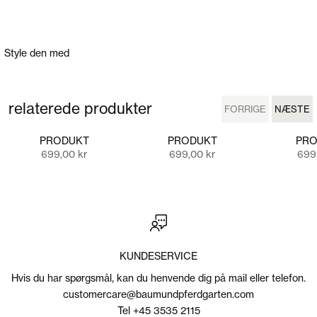
Style den med
relaterede produkter
FORRIGE
NÆSTE
FORRIGE
NÆSTE
PRODUKT
PRODUKT
PRO
Salgspris
Salgspris
Salg
699,00 kr
699,00 kr
699
KUNDESERVICE
Hvis du har spørgsmål, kan du henvende dig på mail eller telefon.
customercare@baumundpferdgarten.com
Tel +45 3535 2115