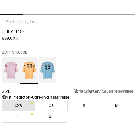
Gå til element 1
Gå til element 2
Gå til element 3
Gå til element 4
Gå til element 5
Gå til elem
/
T-Shirts
July Top
JULY TOP
Salgspris
699,00 kr
BUFF ORANGE
Skrædderservice
SIZE
Størrelsesguide
XXS
XS
S
M
L
XL