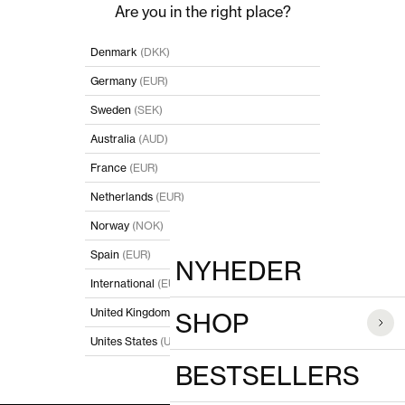
Spring til indhold
Luk
Are you in the right place?
POPULÆRE SØGNINGER
Denmark
(DKK)
Germany
(EUR)
PRODUKTER
Sweden
(SEK)
Australia
(AUD)
France
(EUR)
Netherlands
(EUR)
Norway
(NOK)
Spain
(EUR)
NYHEDER
International
(EUR)
United Kingdom
(GBP)
SHOP
Unites States
(USD)
BESTSELLERS
I'll stay