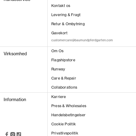
Kontakt os
Levering & Fragt
Retur & Ombytning
Gavekort
customercare@baumundpferdgarten.com
Om Os
Virksomhed
VIS RESULTAT
Flagshipstore
Runway
Care & Repair
Collaborations
Karriere
Information
Press & Wholesales
Handelsbetingelser
Cookie Politik
Privatlivspolitik