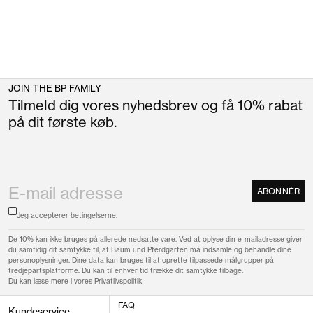
JOIN THE BP FAMILY
Tilmeld dig vores nyhedsbrev og få 10% rabat
på dit første køb.
ABONNÉR
Jeg accepterer
betingelserne.
De 10% kan ikke bruges på allerede nedsatte vare. Ved at oplyse din e-mailadresse giver
du samtidig dit samtykke til, at Baum und Pferdgarten må indsamle og behandle dine
personoplysninger. Dine data kan bruges til at oprette tilpassede målgrupper på
tredjepartsplatforme. Du kan til enhver tid trække dit samtykke tilbage.
Du kan læse mere i vores
Privatlivspolitik
FAQ
Kundeservice