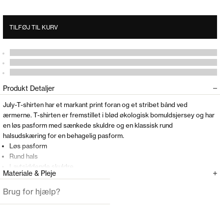
TILFØJ TIL KURV
Produkt Detaljer
July-T-shirten har et markant print foran og et stribet bånd ved
ærmerne. T-shirten er fremstillet i blød økologisk bomuldsjersey og har
en løs pasform med sænkede skuldre og en klassisk rund
halsudskæring for en behagelig pasform.
Løs pasform
Rund hals
Lavtsiddende skuldre
Materiale & Pleje
Stribet bånd ved ærmerne
Print foran
Brug for hjælp?
Modellen er 177cm og har en størrelse 36(S) på