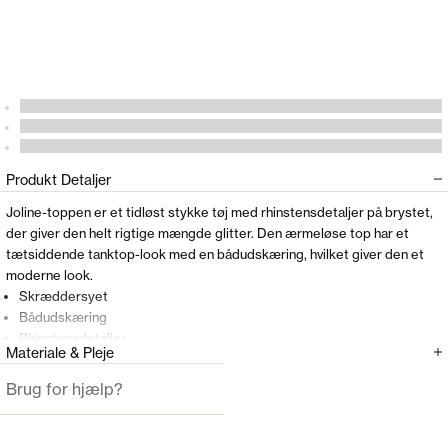
Produkt Detaljer
Joline-toppen er et tidløst stykke tøj med rhinstensdetaljer på brystet,
der giver den helt rigtige mængde glitter. Den ærmeløse top har et
tætsiddende tanktop-look med en bådudskæring, hvilket giver den et
moderne look.
Skræddersyet
Bådudskæring
Rhinstensdetaljer
Materiale & Pleje
Modellen er 177cm og har en størrelse 42(XL) på.
Brug for hjælp?