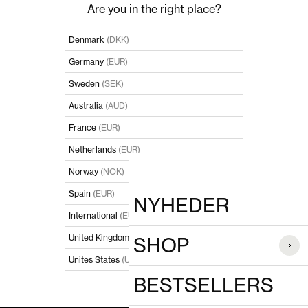
Spring til indhold
Luk
Are you in the right place?
POPULÆRE SØGNINGER
Denmark
(DKK)
Germany
(EUR)
PRODUKTER
Sweden
(SEK)
Australia
(AUD)
France
(EUR)
Netherlands
(EUR)
Norway
(NOK)
Spain
(EUR)
NYHEDER
International
(EUR)
United Kingdom
(GBP)
SHOP
Unites States
(USD)
BESTSELLERS
I'll stay