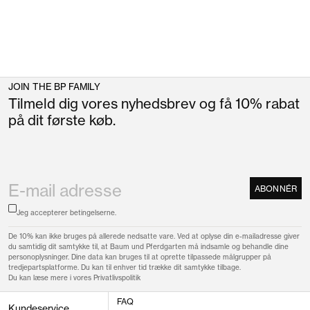
JOIN THE BP FAMILY
Tilmeld dig vores nyhedsbrev og få 10% rabat
på dit første køb.
ABONNÉR
Jeg accepterer
betingelserne.
De 10% kan ikke bruges på allerede nedsatte vare. Ved at oplyse din e-mailadresse giver
du samtidig dit samtykke til, at Baum und Pferdgarten må indsamle og behandle dine
personoplysninger. Dine data kan bruges til at oprette tilpassede målgrupper på
tredjepartsplatforme. Du kan til enhver tid trække dit samtykke tilbage.
Du kan læse mere i vores
Privatlivspolitik
FAQ
Kundeservice