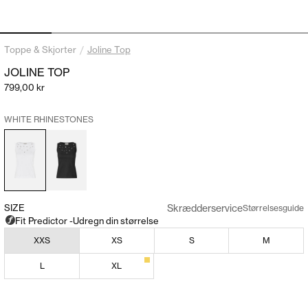
Gå til element 1
Gå til element 2
Gå til element 3
Gå til element 4
Gå til element 5
Gå til elem
Toppe & Skjorter
/
Joline Top
JOLINE TOP
Salgspris
799,00 kr
WHITE RHINESTONES
Skrædderservice
SIZE
Størrelsesguide
XXS
XS
S
M
L
XL