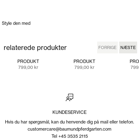
Style den med
relaterede produkter
FORRIGE
NÆSTE
FORRIGE
NÆSTE
PRODUKT
PRODUKT
PRO
Salgspris
Salgspris
Salg
799,00 kr
799,00 kr
799
KUNDESERVICE
Hvis du har spørgsmål, kan du henvende dig på mail eller telefon.
customercare@baumundpferdgarten.com
Tel +45 3535 2115