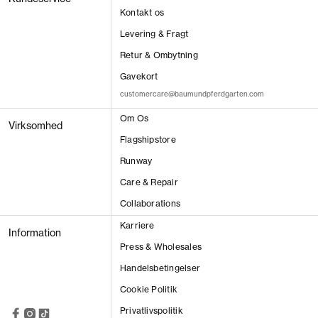
Kontakt os
Levering & Fragt
Retur & Ombytning
Gavekort
customercare@baumundpferdgarten.com
Om Os
Virksomhed
VIS RESULTAT
Flagshipstore
Runway
Care & Repair
Collaborations
Karriere
Information
Press & Wholesales
Handelsbetingelser
Cookie Politik
Privatlivspolitik