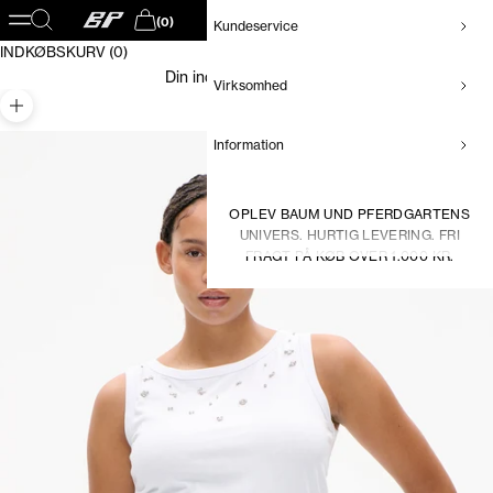
Baum und Pferdgarten DK
Åbn navigationsmenu
Åbn søgefunktion
(0)
Kundeservice
Åbn indkøbskurv
INDKØBSKURV (0)
Din indkøbskurv er tom
Virksomhed
Zoom
Information
OPLEV BAUM UND PFERDGARTENS
UNIVERS. HURTIG LEVERING. FRI
FRAGT PÅ KØB OVER 1.000 KR.