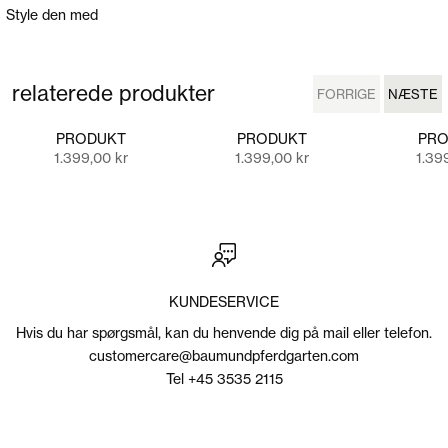
Style den med
relaterede produkter
FORRIGE
NÆSTE
FORRIGE
NÆSTE
PRODUKT
PRODUKT
PRO
Salgspris
Salgspris
Salgs
1.399,00 kr
1.399,00 kr
1.39
KUNDESERVICE
Hvis du har spørgsmål, kan du henvende dig på mail eller telefon.
customercare@baumundpferdgarten.com
Tel +45 3535 2115