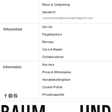
Retur & Ombytning
Gavekort
customercare@baumundpferdgarten.com
Om Os
Virksomhed
Flagshipstore
VIS RESULTAT
Runway
Care & Repair
Collaborations
Karriere
Information
Press & Wholesales
Handelsbetingelser
Cookie Politik
Privatlivspolitik