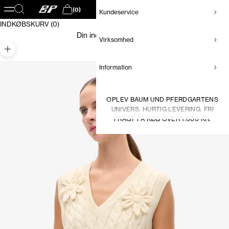
Baum und Pferdgarten DK
Åbn navigationsmenu
Åbn søgefunktion
(0)
Kundeservice
Åbn indkøbskurv
INDKØBSKURV (0)
Din indkøbskurv er tom
Virksomhed
Zoom
Information
OPLEV BAUM UND PFERDGARTENS
UNIVERS. HURTIG LEVERING. FRI
FRAGT PÅ KØB OVER 1.000 KR.