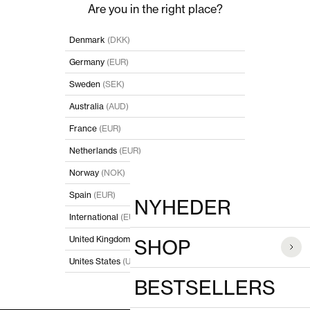
Spring til indhold
Luk
Are you in the right place?
POPULÆRE SØGNINGER
Denmark
(DKK)
Germany
(EUR)
PRODUKTER
Sweden
(SEK)
Australia
(AUD)
France
(EUR)
Netherlands
(EUR)
Norway
(NOK)
Spain
(EUR)
NYHEDER
International
(EUR)
United Kingdom
(GBP)
SHOP
Unites States
(USD)
BESTSELLERS
I'll stay