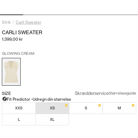
Gå til element 1
Gå til element 2
Gå til element 3
Gå til element 4
Gå til element 5
Gå til elem
/
Strik
Carli Sweater
CARLI SWEATER
Salgspris
1.399,00 kr
GLOWING CREAM
Skrædderservice
SIZE
Størrelsesguide
XXS
XS
S
M
L
XL