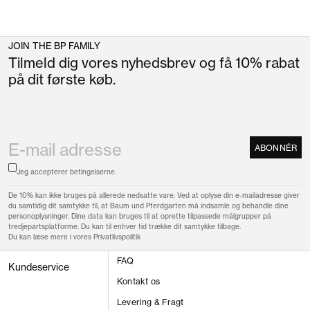
JOIN THE BP FAMILY
Tilmeld dig vores nyhedsbrev og få 10% rabat
på dit første køb.
ABONNÉR
Jeg accepterer
betingelserne.
De 10% kan ikke bruges på allerede nedsatte vare. Ved at oplyse din e-mailadresse giver
du samtidig dit samtykke til, at Baum und Pferdgarten må indsamle og behandle dine
personoplysninger. Dine data kan bruges til at oprette tilpassede målgrupper på
tredjepartsplatforme. Du kan til enhver tid trække dit samtykke tilbage.
Du kan læse mere i vores
Privatlivspolitik
FAQ
Kundeservice
Kontakt os
Levering & Fragt