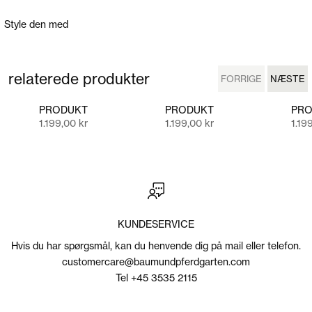
Style den med
relaterede produkter
FORRIGE
NÆSTE
FORRIGE
NÆSTE
PRODUKT
PRODUKT
PRO
Salgspris
Salgspris
Salg
1.199,00 kr
1.199,00 kr
1.19
KUNDESERVICE
Hvis du har spørgsmål, kan du henvende dig på mail eller telefon.
customercare@baumundpferdgarten.com
Tel +45 3535 2115