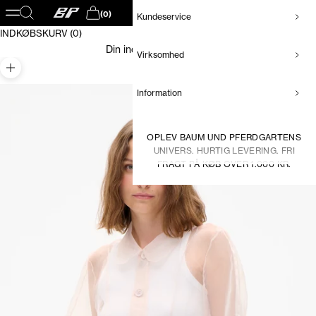
Baum und Pferdgarten DK
Åbn navigationsmenu
Åbn søgefunktion
(0)
Kundeservice
Åbn indkøbskurv
INDKØBSKURV (0)
Din indkøbskurv er tom
Virksomhed
Zoom
Information
OPLEV BAUM UND PFERDGARTENS
UNIVERS. HURTIG LEVERING. FRI
FRAGT PÅ KØB OVER 1.000 KR.