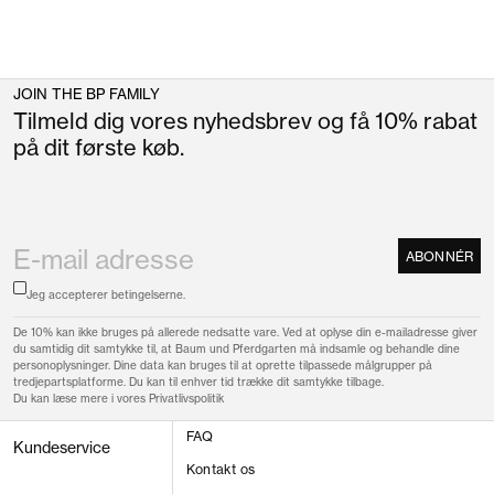
JOIN THE BP FAMILY
Tilmeld dig vores nyhedsbrev og få 10% rabat
på dit første køb.
ABONNÉR
Jeg accepterer
betingelserne.
De 10% kan ikke bruges på allerede nedsatte vare. Ved at oplyse din e-mailadresse giver
du samtidig dit samtykke til, at Baum und Pferdgarten må indsamle og behandle dine
personoplysninger. Dine data kan bruges til at oprette tilpassede målgrupper på
tredjepartsplatforme. Du kan til enhver tid trække dit samtykke tilbage.
Du kan læse mere i vores
Privatlivspolitik
FAQ
Kundeservice
Kontakt os