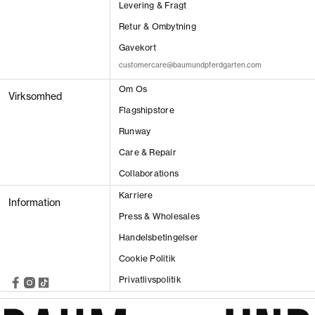
Levering & Fragt
Retur & Ombytning
Gavekort
customercare@baumundpferdgarten.com
Om Os
Virksomhed
Flagshipstore
Runway
VIS RESULTAT
Care & Repair
Collaborations
Karriere
Information
Press & Wholesales
Handelsbetingelser
Cookie Politik
Privatlivspolitik