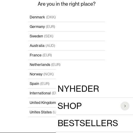
Spring til indhold
Luk
Are you in the right place?
POPULÆRE SØGNINGER
Denmark
(DKK)
Germany
(EUR)
PRODUKTER
Sweden
(SEK)
Australia
(AUD)
France
(EUR)
Netherlands
(EUR)
Norway
(NOK)
Spain
(EUR)
NYHEDER
International
(EUR)
United Kingdom
(GBP)
SHOP
Unites States
(USD)
BESTSELLERS
I'll stay