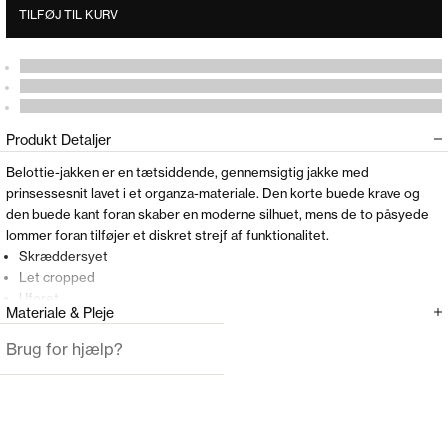
TILFØJ TIL KURV
Produkt Detaljer
Belottie-jakken er en tætsiddende, gennemsigtig jakke med
prinsessesnit lavet i et organza-materiale. Den korte buede krave og
den buede kant foran skaber en moderne silhuet, mens de to påsyede
lommer foran tilføjer et diskret strejf af funktionalitet.
Skræddersyet
Let cropped
Uforet
Materiale & Pleje
Kort krave
Påsyede lommer
Brug for hjælp?
Buet kant
Knaplukning
Modellen er 175cm og har en størrelse 36(S) på.