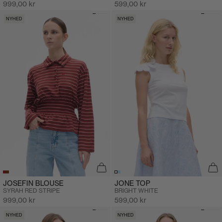
Salgspris
Salgspris
999,00 kr
599,00 kr
NYHED
NYHED
JOSEFIN BLOUSE
JONE TOP
SYRAH RED STRIPE
BRIGHT WHITE
Salgspris
Salgspris
999,00 kr
599,00 kr
NYHED
NYHED