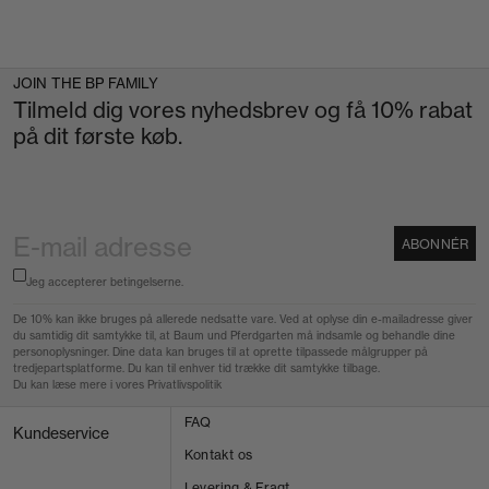
JOIN THE BP FAMILY
Tilmeld dig vores nyhedsbrev og få 10% rabat
på dit første køb.
ABONNÉR
Jeg accepterer
betingelserne.
De 10% kan ikke bruges på allerede nedsatte vare. Ved at oplyse din e-mailadresse giver
du samtidig dit samtykke til, at Baum und Pferdgarten må indsamle og behandle dine
personoplysninger. Dine data kan bruges til at oprette tilpassede målgrupper på
tredjepartsplatforme. Du kan til enhver tid trække dit samtykke tilbage.
Du kan læse mere i vores
Privatlivspolitik
FAQ
Kundeservice
Kontakt os
Levering & Fragt