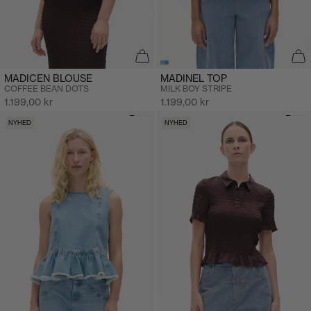
MADINEL TOP
MADICEN BLOUSE
MILK BOY STRIPE
COFFEE BEAN DOTS
Salgspris
Salgspris
1.199,00 kr
1.199,00 kr
NYHED
NYHED