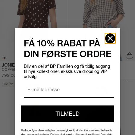
FÅ 10% RABAT PÅ
DIN FØRSTE ORDRE
JONIE SHIRT
MARGIT BLOUSE
Bliv en del af BP Familien og få tidlig adgang
COFFEE BEAN DOTS
CREME MINI CHECK
til nye kollektioner, eksklusive drops og VIP
Salgspris
Salgspris
799,00 kr
999,00 kr
udsalg.
Email
NYHED
NYHED
TILMELD
Ved at oplyse din email giver du samtykke til, at vi må indsamle og behandle
dine personoplysninger. Du kan altid trække dit samtykke tilbage. Dine data