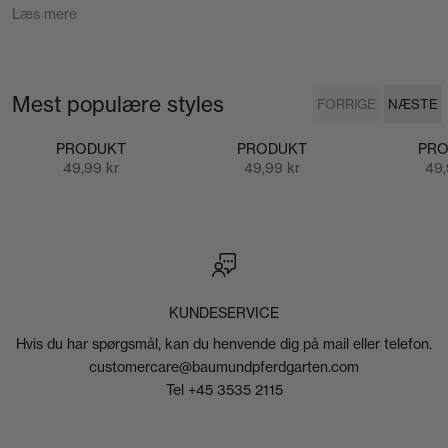
Læs mere
Mest populære styles
FORRIGE
NÆSTE
FORRIGE
NÆSTE
PRODUKT
PRODUKT
PRO
Salgspris
Salgspris
Sal
49,99 kr
49,99 kr
49,
VIS RESULTAT
KUNDESERVICE
Hvis du har spørgsmål, kan du henvende dig på mail eller telefon.
customercare@baumundpferdgarten.com
Tel +45 3535 2115