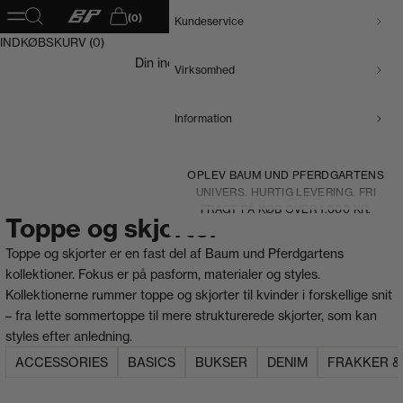
Baum und Pferdgarten DK
Åbn navigationsmenu
Åbn søgefunktion
(0)
Kundeservice
Åbn indkøbskurv
INDKØBSKURV (0)
Din indkøbskurv er tom
Virksomhed
Information
OPLEV BAUM UND PFERDGARTENS
UNIVERS. HURTIG LEVERING. FRI
FRAGT PÅ KØB OVER 1.000 KR.
Toppe og skjorter
Toppe og skjorter
er en fast del af Baum und Pferdgartens
kollektioner. Fokus er på pasform, materialer og styles.
Kollektionerne rummer
toppe og skjorter til kvinder
i forskellige snit
– fra lette
sommertoppe
til mere strukturerede
skjorter
, som kan
styles efter anledning.
ACCESSORIES
BASICS
BUKSER
DENIM
FRAKKER &