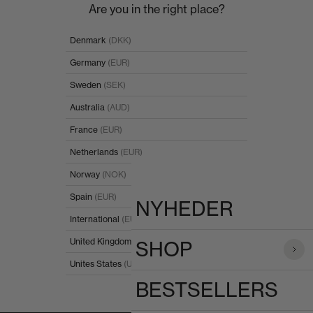
Spring til indhold
Luk
Are you in the right place?
POPULÆRE SØGNINGER
Denmark
(DKK)
Germany
(EUR)
PRODUKTER
Sweden
(SEK)
Australia
(AUD)
France
(EUR)
Netherlands
(EUR)
Norway
(NOK)
Spain
(EUR)
NYHEDER
International
(EUR)
United Kingdom
(GBP)
SHOP
Unites States
(USD)
BESTSELLERS
I'll stay