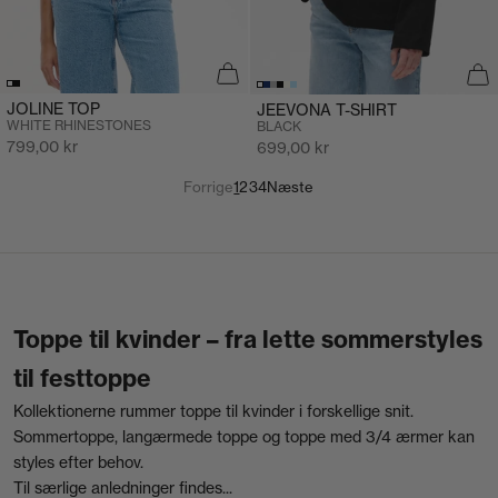
JOLINE TOP
JEEVONA T-SHIRT
WHITE RHINESTONES
BLACK
Salgspris
Salgspris
799,00 kr
699,00 kr
Forrige
1
2
3
4
Næste
Toppe til kvinder – fra lette sommerstyles
til festtoppe
Kollektionerne rummer toppe til kvinder i forskellige snit.
Sommertoppe, langærmede toppe og toppe med 3/4 ærmer kan
styles efter behov.
Til særlige anledninger findes...