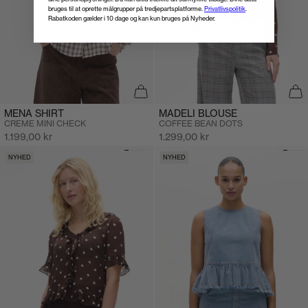
bruges til at oprette målgrupper på tredjepartsplatforme.
Privatlivspolitik
.
Rabatkoden gælder i 10 dage og kan kun bruges på Nyheder.
MENA SHIRT
MADELI BLOUSE
CREME MINI CHECK
COFFEE BEAN DOTS
Salgspris
Salgspris
1.199,00 kr
1.299,00 kr
NYHED
NYHED