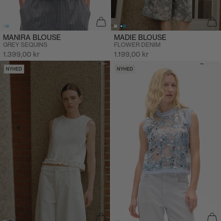
MANIRA BLOUSE
MADIE BLOUSE
GREY SEQUINS
FLOWER DENIM
Salgspris
Salgspris
1.399,00 kr
1.199,00 kr
NYHED
NYHED