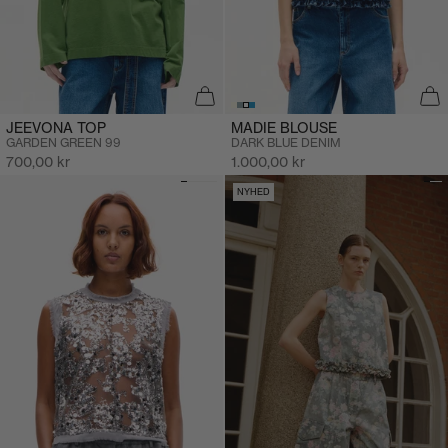
JEEVONA TOP
MADIE BLOUSE
GARDEN GREEN 99
DARK BLUE DENIM
Salgspris
Salgspris
700,00 kr
1.000,00 kr
NYHED