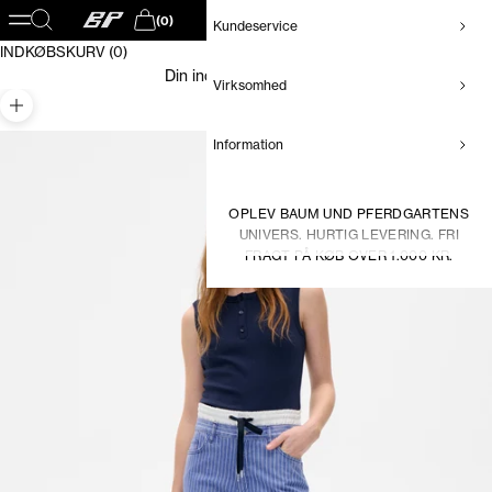
Baum und Pferdgarten DK
Åbn navigationsmenu
Åbn søgefunktion
(0)
Kundeservice
Åbn indkøbskurv
INDKØBSKURV (0)
Din indkøbskurv er tom
Virksomhed
Zoom
Information
OPLEV BAUM UND PFERDGARTENS
UNIVERS. HURTIG LEVERING. FRI
FRAGT PÅ KØB OVER 1.000 KR.