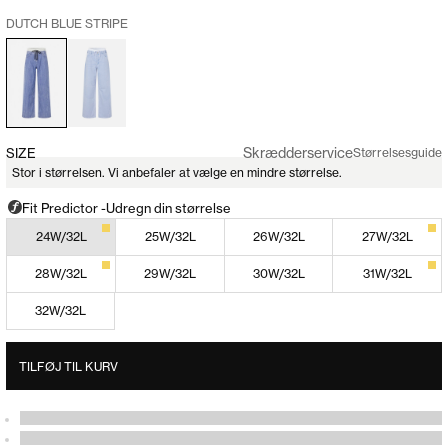
DUTCH BLUE STRIPE
Skrædderservice
SIZE
Størrelsesguide
Stor i størrelsen. Vi anbefaler at vælge en mindre størrelse.
24W/32L
25W/32L
26W/32L
27W/32L
28W/32L
29W/32L
30W/32L
31W/32L
32W/32L
TILFØJ TIL KURV