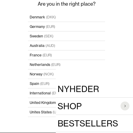
Spring til indhold
Luk
Are you in the right place?
POPULÆRE SØGNINGER
Denmark
(DKK)
Germany
(EUR)
PRODUKTER
Sweden
(SEK)
Australia
(AUD)
France
(EUR)
Netherlands
(EUR)
Norway
(NOK)
Spain
(EUR)
NYHEDER
International
(EUR)
United Kingdom
(GBP)
SHOP
Unites States
(USD)
BESTSELLERS
I'll stay