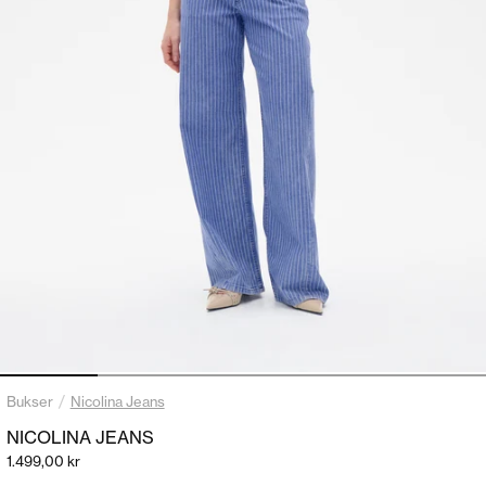
Gå til element 1
Gå til element 2
Gå til element 3
Gå til element 4
Gå til element
/
Bukser
Nicolina Jeans
NICOLINA JEANS
Salgspris
1.499,00 kr