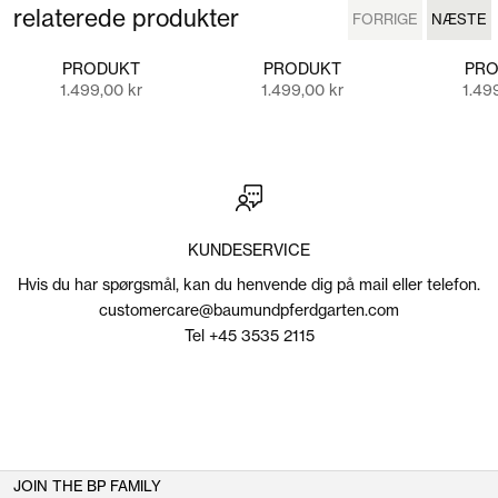
relaterede produkter
FORRIGE
NÆSTE
FORRIGE
NÆSTE
PRODUKT
PRODUKT
PRO
Salgspris
Salgspris
Salgs
1.499,00 kr
1.499,00 kr
1.49
KUNDESERVICE
Hvis du har spørgsmål, kan du henvende dig på mail eller telefon.
customercare@baumundpferdgarten.com
Tel +45 3535 2115
JOIN THE BP FAMILY