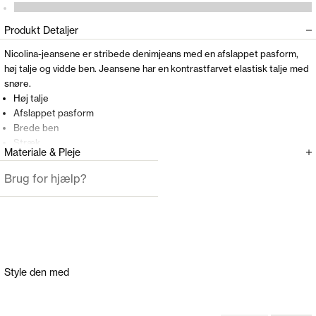
Produkt Detaljer
Nicolina-jeansene er stribede denimjeans med en afslappet pasform,
høj talje og vidde ben. Jeansene har en kontrastfarvet elastisk talje med
snøre.
Høj talje
Afslappet pasform
Brede ben
Stræk
Materiale & Pleje
Elastisk talje med snøre
Bæltestropper
Brug for hjælp?
5-lommet design
Lynlåslukning med knap
Modellen er 177cm og har en størrelse 27W/32L på
Style den med